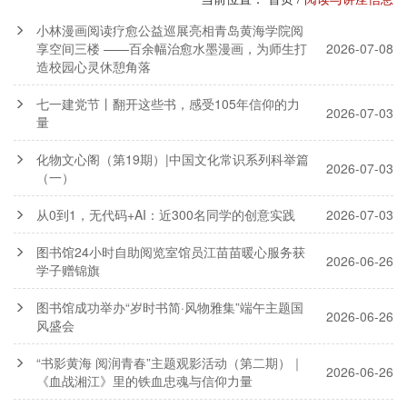
小林漫画阅读疗愈公益巡展亮相青岛黄海学院阅
享空间三楼 ——百余幅治愈水墨漫画，为师生打
2026-07-08
造校园心灵休憩角落
七一建党节丨翻开这些书，感受105年信仰的力
2026-07-03
量
化物文心阁（第19期）|中国文化常识系列科举篇
2026-07-03
（一）
从0到1，无代码+AI：近300名同学的创意实践
2026-07-03
图书馆24小时自助阅览室馆员江苗苗暖心服务获
2026-06-26
学子赠锦旗
图书馆成功举办“岁时书简·风物雅集”端午主题国
2026-06-26
风盛会
“书影黄海 阅润青春”主题观影活动（第二期）｜
2026-06-26
《血战湘江》里的铁血忠魂与信仰力量