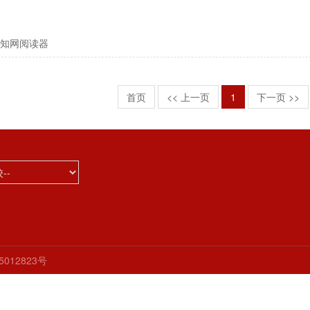
知网阅读器
首页
<< 上一页
1
下一页 >>
05012823号