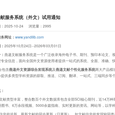
文献服务系统（外文）试用通知
2025-10-24
浏览量：2995
服务网址：
www.yandilib.com
间：
2025年
10
月
24
日
--2026
年
03
月
01
日
介：
燕递文献服务系统是一个广泛收录海外电子书、期刊、预印本论文、
型专业信息，面向全国外文资源使用者提供一站式的系统、全面、准确、
台包含
燕递外文资源综合发现系统
及
燕递文献个性化服务系统
两大产品模
心提供多类型学科资源的获取、推送、订阅、翻译、一站式、三端同步等
。
点：
录文献类型丰富，整合数百个外文数据库包含全部
SCI
核心期刊，近
14
万种
册图书、
6
万余段视频、
5000
余篇指南、实时更新的资讯、网站等，以学
献信息的追新，最新文献的同步更新（日更新），如文献信息的发现较同类