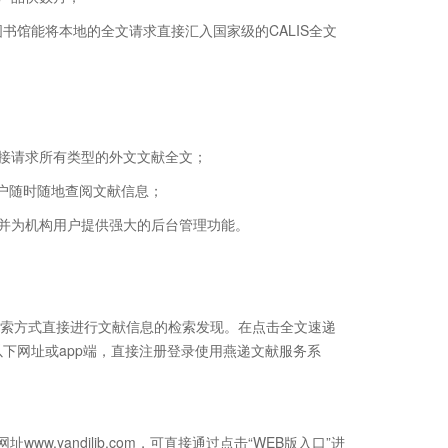
图书馆能将本地的全文请求直接汇入国家级的
CALIS
全文
接请求所有类型的外文文献全文；
户随时随地查阅文献信息；
并为机构用户提供强大的后台管理功能。
索方式直接进行文献信息的检索发现。在点击全文速递
以下网址或
app
端，直接注册登录使用燕递文献服务系
网址
www.yandilib.com
，可直接通过点击“
WEB
版入口”进