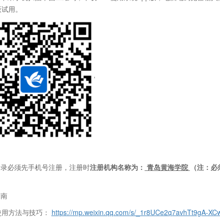
版试用。
‘
登录必须先手机号注册，注册时
注册机构名称为：
青岛黄海学院
（注：必
指南
使用方法与技巧：
https://mp.weixin.qq.com/s/_1r8UCe2q7avhTt9gA-XC