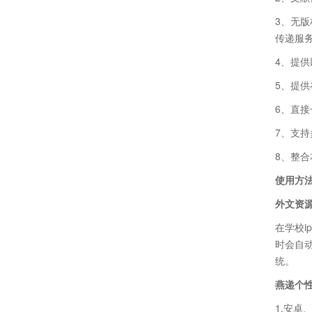
3、无版
传递服
4、提
5、提
6、直
7、支
8、整
使用方
外文资
在学校
ip
时会自
统。
燕递个
1.安卓