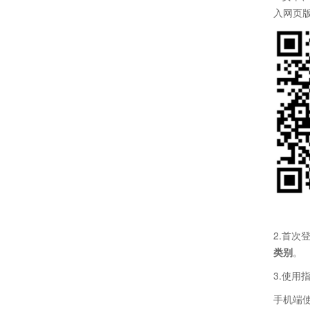
入网页
2.首次
类别
。
3.使用
手机端