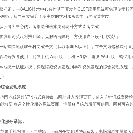
权问题，与
CALIS
技术中心合作基于开发的CLSP应用系统可实现使学校
务网络，从而有效提升了图书馆的学科服务能力与读者满意度。
供以读者为中心的订阅推送和检索浏览两种方式查阅文献；
供在线即时英汉对照翻译，克服语言障碍，方便用户阅读利用文献；
接一站式快速获取全科文献全文（获取率
95%
以上），在全文速递模块可直
持多终端设备使用，提供手机
App
版、手机
H5
版、电脑
Web
版，确保用
合本地统一认证系统，实现馆藏资源发现到学科资源发现的综合发现系统，
法：
源综合发现系统：
范围内或通过
VPN
方式直接点击网址进入发现页面，输入关键词或高级检
动跳转到燕递个性化服务系统页面，注册账号信息后即可使用。同时可在
性化服务系统：
、苹果手机扫描下面二维码，下载
APP
使用系统
app
版，电脑端浏览器输入