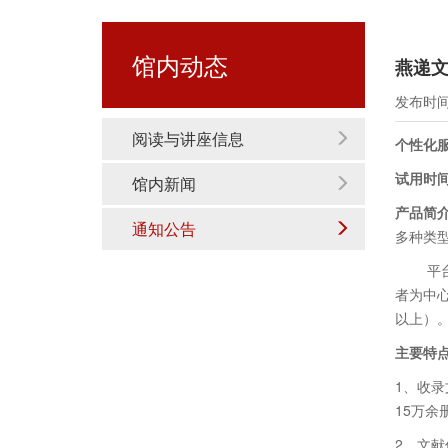
馆内动态
燕递
发布时间：
阅读与讲座信息
个性化
试用时
馆内新闻
产品简
通知公告
多种类
平
者为中
以上）
主要特
1、收
15
万余
2、文