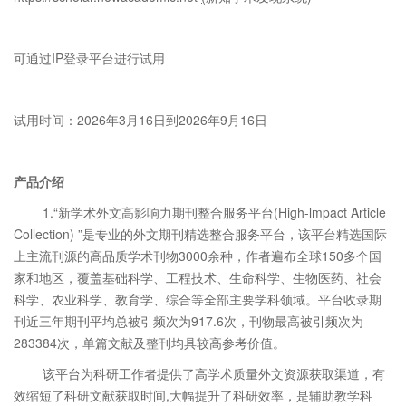
可通过
IP
登录平台进行试用
试用时间：2026年3月16日到2026年9月16日
产品介绍
1.“新学术外文高影响力期刊整合服务平台
(High-lmpact Article
Collection)
”是专业的外文期刊精选整合服务平台，该平台精选国际
上主流刊源的高品质学术刊物
3000
余种，作者遍布全球
150
多个国
家和地区，覆盖基础科学、工程技术、生命科学、生物医药、社会
科学、农业科学、教育学、综合等全部主要学科领域。平台收录期
刊近三年期刊平均总被引频次为
917.6
次，刊物最高被引频次为
283384
次，单篇文献及整刊均具较高参考价值。
该平台为科研工作者提供了高学术质量外文资源获取渠道，有
效缩短了科研文献获取时间
,
大幅提升了科研效率，是辅助教学科