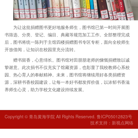
为让这批捐赠图书更好地服务师生，图书馆已第一时间开展图
书筛选、分类、登记、编目、典藏等规范加工工作。全部整理完成
后，图书将统一陈列于主馆四楼捐赠图书专区专柜，面向全校师生
开放借阅，让知识在校园里充分流转。
赠书留香，心意绵长。图书馆对田朋朋老师的慷慨捐赠致以诚
挚谢意。此次捐书不仅充实了馆藏资源，也彰显了我校教师心系校
园、热心育人的奉献精神。未来，图书馆将继续用好各类捐赠资
源，深耕书香校园建设，让每一本好书都发挥价值，以浓郁书香滋
养师生心灵，助力学校文化建设持续发展。
Copyright © 青岛黄海学院 All Rights Reserved. 鲁ICP05012823号
技术支持：新视点网络