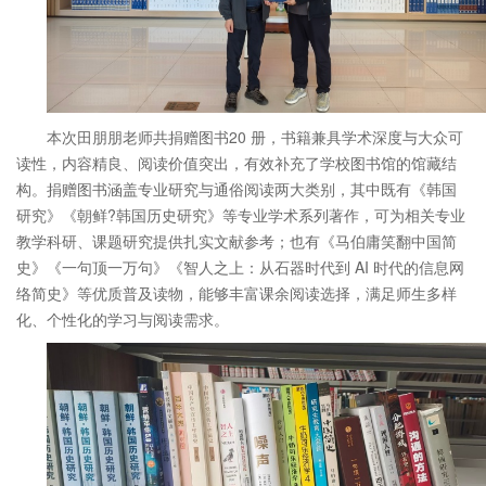
本次田朋朋老师共捐赠图书20 册，书籍兼具学术深度与大众可
读性，内容精良、阅读价值突出，有效补充了学校图书馆的馆藏结
构。捐赠图书涵盖专业研究与通俗阅读两大类别，其中既有《韩国
研究》《朝鲜?韩国历史研究》等专业学术系列著作，可为相关专业
教学科研、课题研究提供扎实文献参考；也有《马伯庸笑翻中国简
史》《一句顶一万句》《智人之上：从石器时代到 AI 时代的信息网
络简史》等优质普及读物，能够丰富课余阅读选择，满足师生多样
化、个性化的学习与阅读需求。