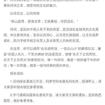
重拾诗词之美，感受传统文化的魅力。
以诗言志，以诗传情
“珠山挺秀，黄海含章；文脉赓续，诗韵流长。”
诗词，是刻在中国人骨子里的浪漫，是流淌在血脉里的文化基
因。本次黄海诗会，旨在以诗润心，让诗意扎根校园，让文化滋养
成长，助力学校学校文化育人及全面育人目标的实现。
在这里，你可以感受“会当凌绝顶，一览众山小”的豪情壮志，邂
逅“但愿人长久，千里共婵娟”的温柔思念，读懂“先天下之忧而忧，
后天下之乐而乐”的家国担当。每一句诗词，都是一段跨越千年的对
话；每一次答题，都是一场与经典的双向奔赴。
报名须知
1.活动报名通道已开启，到梦空间名额先到先得，报满即止，请
大家及时报名锁定参赛资格。
2.学习通模拟题将在赛前开放，请大家关注课程通知，提前熟悉
题型，做好备赛准备。