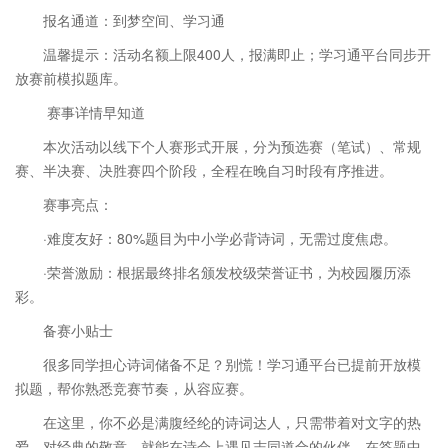
报名通道：到梦空间、学习通
温馨提示：活动名额上限400人，报满即止；学习通平台同步开
放赛前模拟题库。
赛事详情早知道
本次活动以线下个人赛形式开展，分为预选赛（笔试）、常规
赛、半决赛、决胜赛四个阶段，全程在晚自习时段有序推进。
赛事亮点：
·难度友好：80%题目为中小学必背诗词，无需过度焦虑。
·荣誉激励：根据最终排名颁发校级荣誉证书，为校园履历添
彩。
备赛小贴士
很多同学担心诗词储备不足？别慌！学习通平台已提前开放模
拟题，帮你熟悉竞赛节奏，从容应赛。
在这里，你不必是满腹经纶的诗词达人，只需带着对文字的热
爱、对经典的敬意，就能在诗会上遇见志同道合的伙伴，在答题中