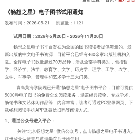
《畅想之星》电子图书试用通知
发布时间：2026-05-21
浏览量：1121
试用日期：2026年5月20日 - 2026年11月20日
畅想之星电子书平台旨在为全国的图书馆读者提供海量的、最
新出版的中文电子书资源，目前平台已经有
460
余家出版社机构入
驻。全库电子书数量超过
70
万品种，涉及全部学科类别，包括哲
学、经济学、法学、教育学、文学、历史学、理学、工学、农学、
医学、军事学、管理学和艺术学十三大门类。
青岛黄海学院现已开通“畅想之星”电子图书平台，目前可提供
5000
种电子图书的免费全文阅读服务，涵盖经典读物、专业学术、
畅销书和文艺休闲作品等，内容丰富，读者可通过
PC
登录网页、下
载畅想阅读手机
APP
及微信扫码等阅读方式。
1
、通过公众号进入平台
：
关注“北京畅想之星” 微信公众号，点击畅想之星电子书进入。
注册登录认证青岛黄海学院后开始使用。