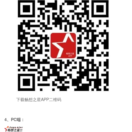
下载畅想之星
APP
二维码
4、
PC
端：