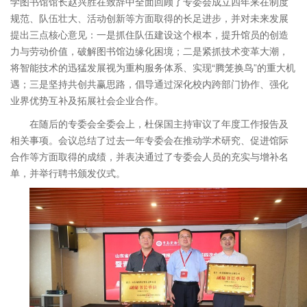
学图书馆馆长赵兴胜在致辞中全面回顾了专委会成立四年来在制度
规范、队伍壮大、活动创新等方面取得的长足进步，并对未来发展
提出三点核心意见：一是抓住队伍建设这个根本，提升馆员的创造
力与劳动价值，破解图书馆边缘化困境；二是紧抓技术变革大潮，
将智能技术的迅猛发展视为重构服务体系、实现“腾笼换鸟”的重大机
遇；三是坚持共创共赢思路，倡导通过深化校内跨部门协作、强化
业界优势互补及拓展社会企业合作。
在随后的专委会全委会上，杜保国主持审议了年度工作报告及
相关事项。会议总结了过去一年专委会在推动学术研究、促进馆际
合作等方面取得的成绩，并表决通过了专委会人员的充实与增补名
单，并举行聘书颁发仪式。