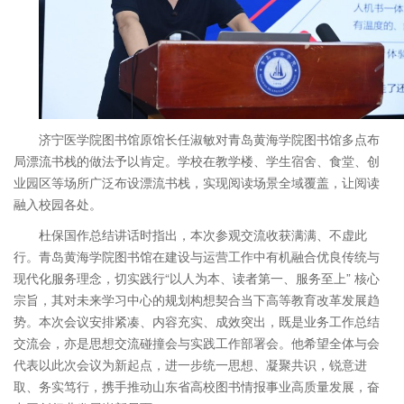
济宁医学院图书馆原馆长任淑敏对青岛黄海学院图书馆多点布
局漂流书栈的做法予以肯定。学校在教学楼、学生宿舍、食堂、创
业园区等场所广泛布设漂流书栈，实现阅读场景全域覆盖，让阅读
融入校园各处。
杜保国作总结讲话时指出，本次参观交流收获满满、不虚此
行。青岛黄海学院图书馆在建设与运营工作中有机融合优良传统与
现代化服务理念，切实践行“以人为本、读者第一、服务至上” 核心
宗旨，其对未来学习中心的规划构想契合当下高等教育改革发展趋
势。本次会议安排紧凑、内容充实、成效突出，既是业务工作总结
交流会，亦是思想交流碰撞会与实践工作部署会。他希望全体与会
代表以此次会议为新起点，进一步统一思想、凝聚共识，锐意进
取、务实笃行，携手推动山东省高校图书情报事业高质量发展，奋