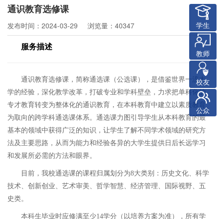
通识教育选修课
学生
发布时间：2024-03-29
浏览量：40347
服务描述
教师
通识教育选修课，简称通选课（公选课），是借鉴世界一流大
校友
学的经验，深化教学改革，打破专业和学科壁垒，力求把单科化的
专才教育转变为整体化的通识教育，在本科教育中建立以素质教育
公众
为取向的跨学科通选课体系。通选课力图引导学生从本科教育的最
基本的领域中获得广泛的知识，让学生了解不同学术领域的研究方
法及主要思路，从而为能力和经验各异的大学生提供日后长远学习
和发展所必需的方法和眼界。
目前，我校通选课的课程归属划分为
8
大类别：历史文化、科学
技术、创新创业、艺术审美、哲学智慧、经济管理、国际视野、五
史类。
本科生毕业时应修满至少
14
学分（以培养方案为准），所有学