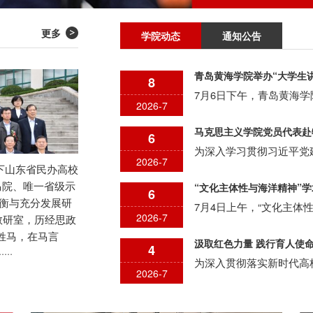
更多
学院动态
通知公告
青岛黄海学院举办“大学生
8
2026-7
马克思主义学院党员代表赴
6
2026-7
创下山东省民办高校
马院、唯一省级示
“文化主体性与海洋精神”
6
平衡与充分发展研
2026-7
列教研室，历经思政
姓马，在马言
4
··
2026-7