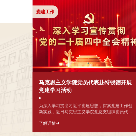
党建工作
马克思主义学院党员代表赴特锐德开展
党建学习活动
为深入学习贯彻习近平党建思想，探索党建工作创
新实践，近日马克思主义学院党总支组织党员代
表，在党总支副书记朱秋莲带领下，赴青岛特锐德
了解详情
电气股份有限公司开展党建学习活动，实地参观特
锐德“生态党建”阵地，感受企业党建的“红色引擎”力
量。