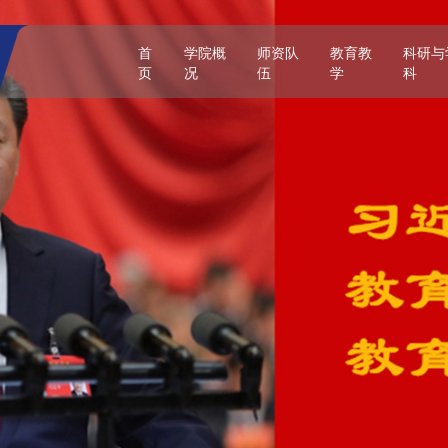
首
学院概
师资队
教育教
科研与
页
况
伍
学
科