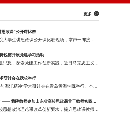
更多
讲思政课”公开课比赛
7月6日下午，青岛黄海学院大学生讲思政课公开课比赛现场，掌声一阵接一阵。10位从各学院脱颖而出的青年学子站上讲台，不再是坐在台下记笔记的听众，而是手握麦克风的主讲人。作为青岛黄海学院第一届"大学生讲思政课"公开课比赛，今年4月启动，前后历时三个月，经过作品征集、作品评审、现场展示三个阶段，最终10位选手站上了决赛讲台，让思政课完成了一次从我听讲到我来讲的精彩转身。
特锐德开展党建学习活动
为深入学习贯彻习近平党建思想，探索党建工作创新实践，近日马克思主义学院党总支组织党员代表，在党总支副书记朱秋莲带领下，赴青岛特锐德电气股份有限公司开展党建学习活动，实地参观特锐德“生态党建”阵地，感受企业党建的“红色引擎”力量。
学术研讨会在我校举行
7月4日上午，“文化主体性与海洋精神”学术研讨会在青岛黄海学院举行。本次研讨会由青岛黄海学院马克思主义学院承办，依托山东省哲学社会科学创新发展研究会、青岛黄海学院马克思主义中国化时代化研究中心平台，汇聚省内外社科领域、海洋文化研究、思政教育领域专家学者，围绕文化主体性建构、中华海洋精神传承、海洋红色文化育人等前沿议题开展学术交流。
汲取红色力量 践行育人使命 —— 我院教师参加山东省高校思政课骨干教师实践研修项目培训
为深入贯彻落实新时代高校思想政治理论课改革创新要求，提升思政课教师实践教学能力与综合素养，近日，我院四位教师赴威海参加了由山东省教育厅主办、威海职业学院承办的2026年山东省高等学校思政课骨干教师实践研修培训。