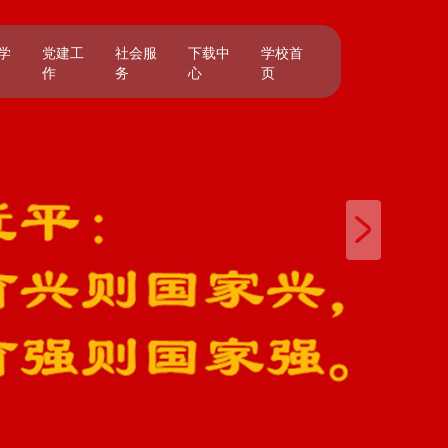
学
党建工
社会服
下载中
学校首
作
务
心
页