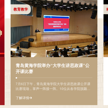
教育教学
青岛黄海学院举办“大学生讲思政课”公
开课比赛
7月6日下午，青岛黄海学院大学生讲思政课公开课
比赛现场，掌声一阵接一阵。10位从各学院脱颖而
出的青年学子站上讲台，不再是坐在台下记笔记的
了解详情
听众，而是手握麦克风的主讲人。作为青岛黄海学
院第一届"大学生讲思政课"公开课比赛，今年4月启
动，前后历时三个月，经过作品征集、作品评审、