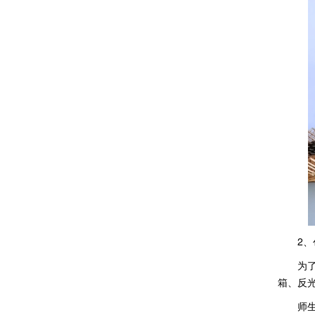
2
为
箱、反
师