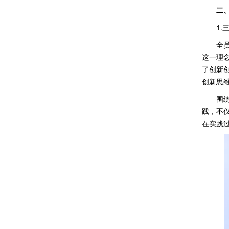
二
1.
全
这一理
了创新
创新思
围
践，不
在实践