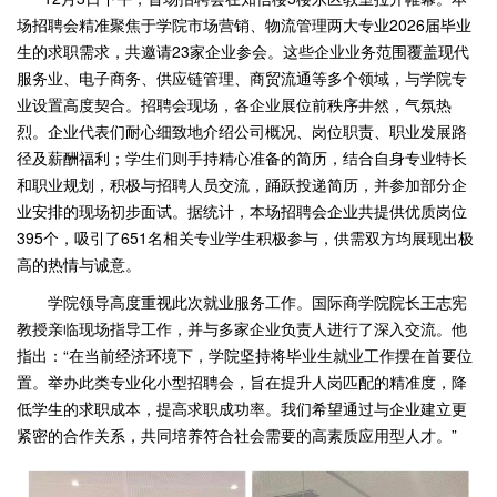
场招聘会精准聚焦于学院市场营销、物流管理两大专业2026届毕业
生的求职需求，共邀请23家企业参会。这些企业业务范围覆盖现代
服务业、电子商务、供应链管理、商贸流通等多个领域，与学院专
业设置高度契合。招聘会现场，各企业展位前秩序井然，气氛热
烈。企业代表们耐心细致地介绍公司概况、岗位职责、职业发展路
径及薪酬福利；学生们则手持精心准备的简历，结合自身专业特长
和职业规划，积极与招聘人员交流，踊跃投递简历，并参加部分企
业安排的现场初步面试。据统计，本场招聘会企业共提供优质岗位
395个，吸引了651名相关专业学生积极参与，供需双方均展现出极
高的热情与诚意。
学院领导高度重视此次就业服务工作。国际商学院院长王志宪
教授亲临现场指导工作，并与多家企业负责人进行了深入交流。他
指出：“在当前经济环境下，学院坚持将毕业生就业工作摆在首要位
置。举办此类专业化小型招聘会，旨在提升人岗匹配的精准度，降
低学生的求职成本，提高求职成功率。我们希望通过与企业建立更
紧密的合作关系，共同培养符合社会需要的高素质应用型人才。”