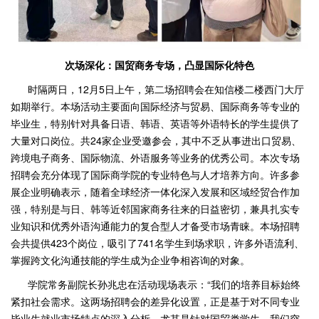
次场深化：国贸商务专场，凸显国际化特色
时隔两日，12月5日上午，第二场招聘会在知信楼二楼西门大厅
如期举行。本场活动主要面向国际经济与贸易、国际商务等专业的
毕业生，特别针对具备日语、韩语、英语等外语特长的学生提供了
大量对口岗位。共24家企业受邀参会，其中不乏从事进出口贸易、
跨境电子商务、国际物流、外语服务等业务的优秀公司。本次专场
招聘会充分体现了国际商学院的专业特色与人才培养方向。许多参
展企业明确表示，随着全球经济一体化深入发展和区域经贸合作加
强，特别是与日、韩等近邻国家商务往来的日益密切，兼具扎实专
业知识和优秀外语沟通能力的复合型人才备受市场青睐。本场招聘
会共提供423个岗位，吸引了741名学生到场求职，许多外语流利、
掌握跨文化沟通技能的学生成为企业争相咨询的对象。
学院常务副院长孙兆忠在活动现场表示：“我们的培养目标始终
紧扣社会需求。这两场招聘会的差异化设置，正是基于对不同专业
毕业生就业市场特点的深入分析。尤其是针对国贸类学生，我们突