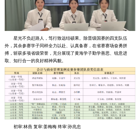
星光不负赶路人，笃行致远结硕果。除晋级国赛的四支队伍
外，其余参赛学子同样全力以赴、认真备赛，在省赛赛场奋勇拼
搏，斩获多项省级荣誉，充分展现了黄海学子勤学善思、锐意进
取、知行合一的良好精神风貌。
初审:林燕 复审:姜梅梅 终审:孙兆忠