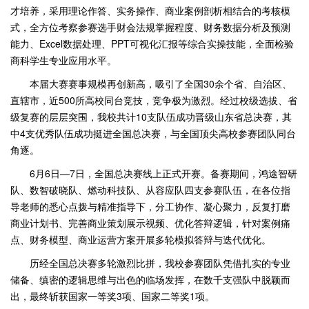
才培养，采用理论作答、实务操作、商业案例剖析相结合的考核模
式，全方位考察参赛选手财会法规掌握程度、财务数据分析及预测
能力、Excel数据处理、PPT可视化汇报等综合实操技能，全面检验
商科学生专业应用水平。
本届大赛赛事规模再创新高，吸引了全国30余个省、自治区、
直辖市，近500所高校同台竞技，竞争极为激烈。经过校级选拔、省
级复赛的层层突围，我校共计10支队伍成功晋级山东省总决赛，其
中4支优秀队伍成功挺进全国总决赛，与全国顶尖高校参赛团队同台
角逐。
6月6日—7日，全国总决赛线上正式开赛。备赛期间，鸿途智研
队、数智破晓队、燃动科技队、从容应队四支参赛队伍，在各位指
导老师的悉心点拨与精准指导下，分工协作、凝心聚力，反复打磨
商业计划书、完善商业策划展示视频、优化答辩逻辑，针对案例痛
点、财务模型、商业运营方案开展多轮模拟答辩与迭代优化。
历经全国总决赛多轮激烈比拼，我校参赛团队凭借扎实的专业
储备、缜密的逻辑思维与出色的临场发挥，在数千支强队中脱颖而
出，最终斩获国家一等奖3项、国家二等奖1项。