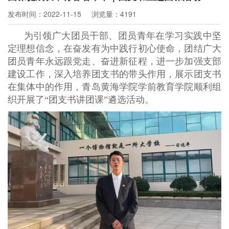
发布时间：2022-11-15
浏览量：4191
为引领广大团员干部、团员青年在学习实践中坚
定理想信念，在奋发有为中践行初心使命，团结广大
团员青年永远跟党走、奋进新征程，进一步加强支部
建设工作，深入培养团支书的带头作用，展示团支书
在集体中的作用，青岛黄海学院学前教育学院顺利组
织开展了
“团支书讲团课”遴选活动。