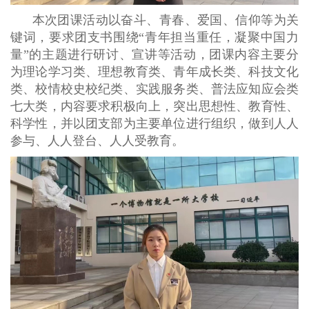
本次团课活动以奋斗、青春、爱国、信仰等为关
键词，要求团支书围绕
“青年担当重任，凝聚中国力
量”的主题进行研讨、宣讲等活动，团课内容主要分
为理论学习类、理想教育类、青年成长类、科技文化
类、校情校史校纪类、实践服务类、普法应知应会类
七大类，内容要求积极向上，突出思想性、教育性、
科学性，并以团支部为主要单位进行组织，做到人人
参与、人人登台、人人受教育。