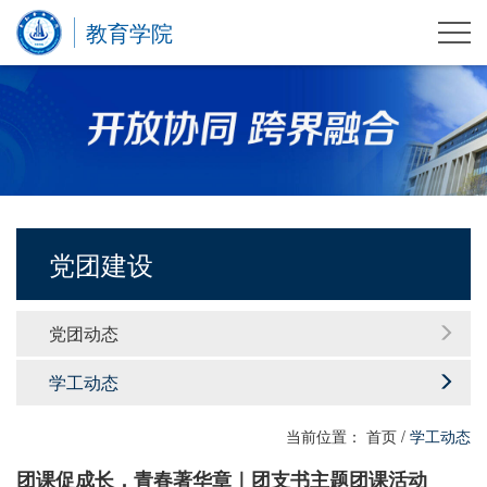
教育学院
党团建设
党团动态
学工动态
当前位置：
首页
/
学工动态
团课促成长，青春著华章｜团支书主题团课活动