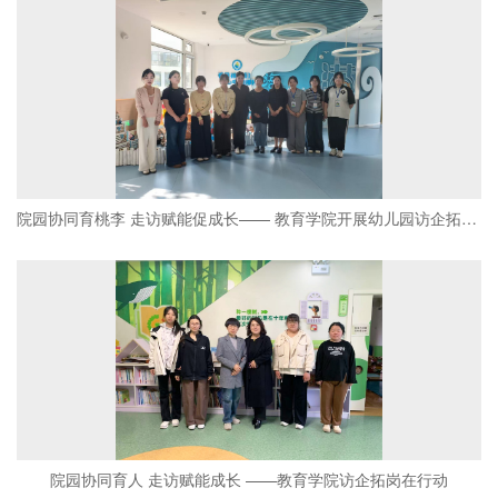
院园协同育桃李 走访赋能促成长—— 教育学院开展幼儿园访企拓岗与见习走访活动
院园协同育人 走访赋能成长 ——教育学院访企拓岗在行动