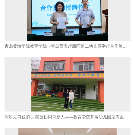
青岛黄海学院教育学院与青岛西海岸新区第二幼儿园举行合作签约暨授牌仪式
深耕见习践初心 院园协同育新人——教育学院开展幼儿园见习走访暨访企拓岗活动