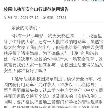
校园电动车安全出行规范使用通告
发布时间：2024-07-15
浏览量：27321
亲爱的同学们：
“
我有一只小电驴，我天天都在骑
……”
，校园里
除了忙碌的大家，还有一大批忙碌的
电动车
，虽然它
极大的方便了我们的出行，但是也给我们的校园交通
秩序带了诸多隐患。为了确保人与
“
电驴
”
的和谐共
处，学校决定对全校的
“
小电驴
”
来一场安全教育，这
就需要我们大家一起来参与，让校园生活变得又酷又
安全！你准备好了吗？
1.
遵守法规和校园规章制度，确保安全行车。
校
园内骑行电动车不允许载人（
12
岁以下儿童除外），
而且需要佩戴头盔；
认真学习并自觉遵守《中华人民
共和国道路交通安全法》以及相关的《实施条例》。
同时，要严格执行当地主管部门和学校的管理规章制
度，包括对电动自行车和消防安全等方面的相关规