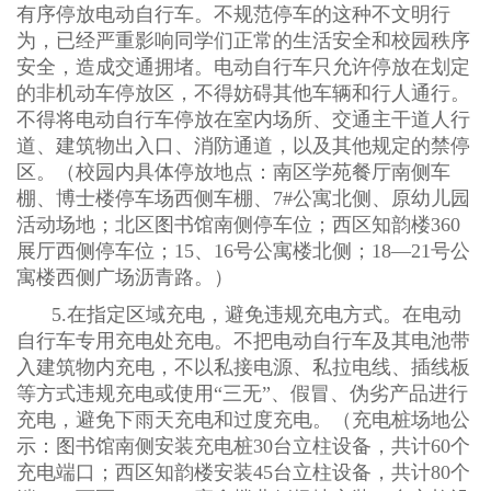
有序停放电动自行车。不规范停车的这种不文明行
为，已经严重影响同学们正常的生活安全和校园秩序
安全，造成交通拥堵。电动自行车只允许停放在划定
的非机动车停放区，不得妨碍其他车辆和行人通行。
不得将电动自行车停放
在室内场所、交通主干道人行
道、建筑物出入口、消防通道，以及其他规定的禁停
区。
（校园内具体停放地点：南区学苑餐厅南侧车
棚、博士楼停车场西侧车棚、
7#
公寓北侧、原幼儿园
活动场地；北区图书馆南侧停车位；西区知韵楼
360
展厅西侧停车位；
15
、
16
号公寓楼北侧；
18—21
号公
寓楼西侧广场沥青路。）
5.
在指定区域充电，避免违规充电方式。在电动
自行车专用充电处充电。不把电动自行车及其电池带
入建筑物内充电，不以私接电源、私拉电线、插线板
等方式违规充电或使用
“
三无
”
、假冒、伪劣产品进行
充电，避免下雨天充电和过度充电。
（充电桩场地公
示：图书馆南侧安装充电桩
30
台立柱设备，共计
60
个
充电端口；西区知韵楼安装
45
台立柱设备，共计
80
个