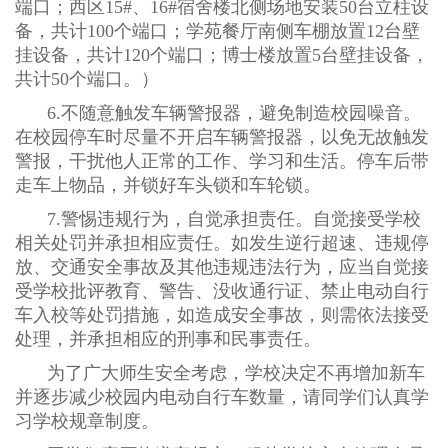
端口；西区
15#
、
16#
宿舍楼北侧场地安装
50
台立柱设
备，共计
100
个端口；学苑餐厅南侧车棚放置
12
台壁
挂设备，共计
120
个端口；博士楼放置
5
台壁挂设备，
共计
50
个端口。）
6.
不随意触发车辆警报器，避免制造校园噪音。
在校园停车时尽量不开启车辆警报器，以免无故触发
警报，干扰他人正常的工作、学习和生活。停车后带
走车上物品，并锁好车头锁和车轮锁。
7.
警惕违规行为，自觉承担责任。自觉接受学校
相关处罚并承担相应责任。如发生逆行超速、违规停
放、交通安全事故及其他违规违法行为，应当自觉接
受学校批评教育、警告、没收通行证、禁止电动自行
车入校等处罚措施，如造成安全事故，则需依法接受
处理，并承担相应的刑事和民事责任。
为了广大师生安全考虑，学校决定不再增加新车
并逐步减少校园内电动自行车数量，请同学们认真学
习学校规章制度。