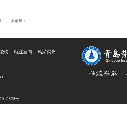
间：
浏览量：
荣榜
就业新闻
风采实录
px
05012823号