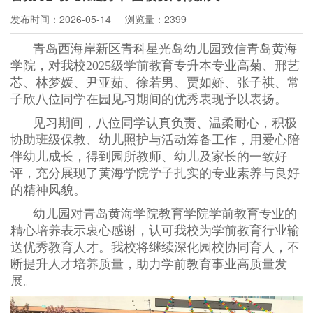
发布时间：2026-05-14
浏览量：2399
青岛西海岸新区青科星光岛幼儿园致信青岛黄海
学院，对我校
2025
级
学前教育
专升本专业
高菊、邢艺
芯、林梦媛、尹亚茹、徐若男、贾如娇、张子祺、常
子欣
八位同学在园见习期间的优秀表现予以表扬。
见习期间，八位同学认真负责、温柔耐心，积极
协助班级保教、幼儿照护与活动筹备工作，用爱心陪
伴幼儿成长，得到园所教师、幼儿及家长的一致好
评，充分展现了黄海学院学子扎实的专业素养与良好
的精神风貌。
幼儿园对
青岛黄海学院教育学院学前教育专业
的
精心培养表示衷心感谢，认可我校为学前教育行业输
送优秀教育人才。我校将继续深化园校协同育人，不
断提升人才培养质量，助力学前教育事业高质量发
展。