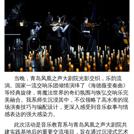
当晚，青岛凤凰之声大剧院光影交织，乐韵流
淌。国
家
一流交响乐团倾情演绎了《海德薇变奏曲》
等经典旋律，将魔法世界的奇幻氛围与恢弘交响乐完
美融合。我系师生沉浸其中，不仅领略了高水准的现
场演奏技巧与编配设计，更深入感受到音乐叙事与情
感表达的强大感染力。
此次活动是音乐教育系与青岛凤凰之声大剧院共
建实践基地后的重要交流项目，旨在通过沉浸式艺术