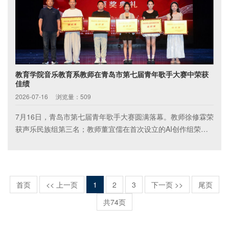
教育学院音乐教育系教师在青岛市第七届青年歌手大赛中荣获
佳绩
2026-07-16
浏览量：509
7月16日，青岛市第七届青年歌手大赛圆满落幕。教师徐修霖荣
获声乐民族组第三名；教师董宜儒在首次设立的AI创作组荣获
第五名。同时，青岛黄海学院获评本次大赛组织奖。
首页
<< 上一页
1
2
3
下一页 >>
尾页
共74页