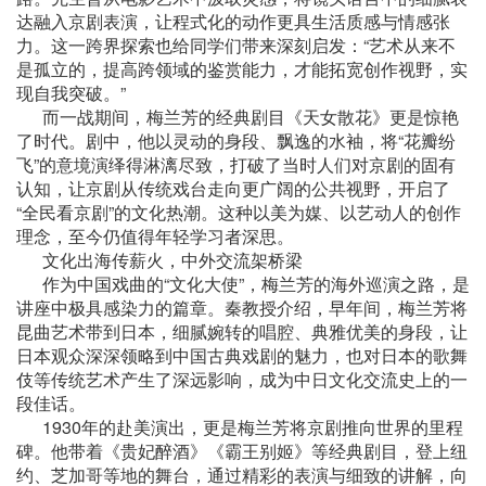
达融入京剧表演，让程式化的动作更具生活质感与情感张
力。这一跨界探索也给同学们带来深刻启发：“艺术从来不
是孤立的，提高跨领域的鉴赏能力，才能拓宽创作视野，实
现自我突破。”
而一战期间，梅兰芳的经典剧目《天女散花》更是惊艳
了时代。剧中，他以灵动的身段、飘逸的水袖，将“花瓣纷
飞”的意境演绎得淋漓尽致，打破了当时人们对京剧的固有
认知，让京剧从传统戏台走向更广阔的公共视野，开启了
“全民看京剧”的文化热潮。这种以美为媒、以艺动人的创作
理念，至今仍值得年轻学习者深思。
文化出海传薪火，中外交流架桥梁
作为中国戏曲的“文化大使”，梅兰芳的海外巡演之路，是
讲座中极具感染力的篇章。秦教授介绍，早年间，梅兰芳将
昆曲艺术带到日本，细腻婉转的唱腔、典雅优美的身段，让
日本观众深深领略到中国古典戏剧的魅力，也对日本的歌舞
伎等传统艺术产生了深远影响，成为中日文化交流史上的一
段佳话。
1930年的赴美演出，更是梅兰芳将京剧推向世界的里程
碑。他带着《贵妃醉酒》《霸王别姬》等经典剧目，登上纽
约、芝加哥等地的舞台，通过精彩的表演与细致的讲解，向