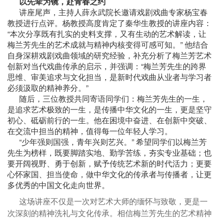
以先辈为镜，赴青春之约
讲座尾声，主持人薛永武院长邀请戏剧戏曲专家杨宝春
教授进行点评。杨教授高度肯定了秦华生教授的讲座内容：
“本次分享既有扎实的史料支撑，又有生动的艺术解读，让
梅兰芳先生的艺术成就与精神内核变得可感可知。” 他结合
自身深耕戏剧戏曲领域的研究经验，补充分析了梅兰芳艺术
创新对当代戏曲传承的启示，并强调：“梅兰芳先生的跨界
思维、审美追求与文化担当，是新时代戏曲从业者与学习者
必须汲取的精神养分。”
随后，三位教授共同寄语同学们：梅兰芳先生的一生，
是追求艺术极致的一生，是传播中华文化的一生，更是坚守
初心、砥砺前行的一生。他在困境中奋进、在创新中突破、
在交流中担当的精神，值得每一位年轻人学习。
“少年强则国强，青年兴则艺兴。” 希望同学们以梅兰芳
先生为榜样，既要脚踏实地、勤学苦练，夯实专业基础；也
要开阔视野、勇于创新，赋予传统艺术新的时代活力；更要
心怀家国、担当使命，做中华文化的传承者与传播者，让更
多优秀的中国文化走向世界。
这场讲座不仅是一次对艺术大师的缅怀与致敬，更是一
次深刻的精神洗礼与文化传承。相信梅兰芳先生的艺术精神