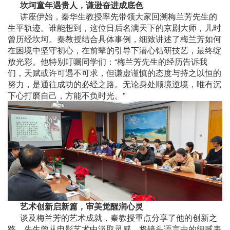
坎坷童年遇贵人，谦逊奋进成底色
讲座伊始，秦华生教授率先带领大家回溯梅兰芳先生的
生平轨迹。谁能想到，这位日后名满天下的京剧大师，儿时
曾历经坎坷。秦教授结合具体事例，细致讲述了梅兰芳如何
在困境中坚守初心，在前辈的引导下潜心钻研技艺，最终绽
放光彩。他特别叮嘱同学们：“梅兰芳先生的经历告诉我
们，天赋或许可遇不可求，但谦虚谨慎的态度与持之以恒的
努力，是通往成功的必经之路。无论身处顺境逆境，唯有沉
下心打磨自己，方能不负时光。”
艺术创新启新篇，审美觉醒润心灵
谈及梅兰芳的艺术成就，秦教授重点分享了他的创新之
路。先生曾从电影艺术中汲取灵感，将镜头语言中的细腻表