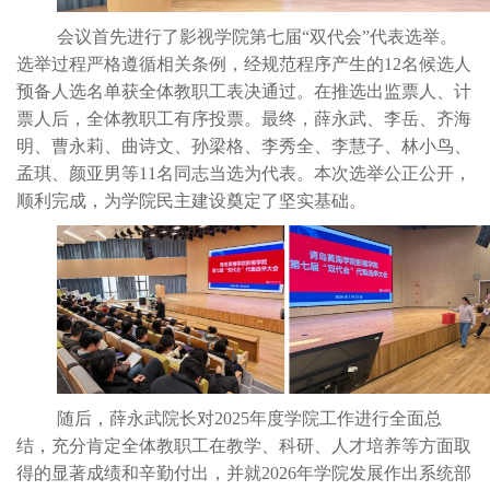
会议首先进行了影视学院第七届
“双代会”代表选举。
选举过程严格遵循相关条例，经规范程序产生的12名候选人
预备人选名单获全体教职工表决通过。在推选出监票人、计
票人后，全体教职工有序投票。最终，薛永武
、
李岳、齐海
明、曹永莉、曲诗文、孙梁格、李秀全、李慧子、林小鸟、
孟琪、颜亚男等
11名同志当选为代表。本次选举公正公开，
顺利完成，为学院民主建设奠定了坚实基础。
随后，薛永武院长对
2025年度学院工作进行全面总
结，充分肯定全体教职工在教学、科研、人才培养等方面取
得的显著成绩和辛勤付出，并就2026年学院发展作出系统部