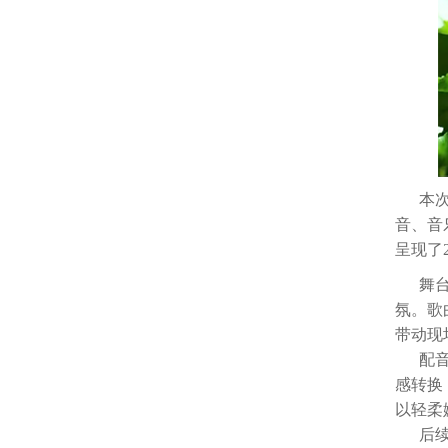
本次展
音、音
呈现了
舞台现
氛。歌
带动现
配音节
感转换
以轻柔
后续节