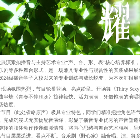
演紧扣播音与主持艺术专业“声、台、形、表”核心培养标准，
乐剧等多种舞台形式，是一场兼具专业性与观赏性的实践成果展
2024级播音学子入校以来的专业训练与成长蜕变，为本次汇报展
场氛围热烈，节目轮番登场、亮点纷呈。开场舞《Thirty Se
曲串烧《青春不停High》旋律轻快、活力满满，凭借饱满的演
场热度。
目《此处省略原声》极具专业特色，同学们精准把控角色语气
，完成沉浸式无实物配音演绎，彰显了播音专业优秀的声音塑造
婉转的肢体动作传递细腻情感，将内心思绪与舞台艺术相融，呈
目层层递进、看点不断。音乐剧《野心家》融合唱、演、舞多