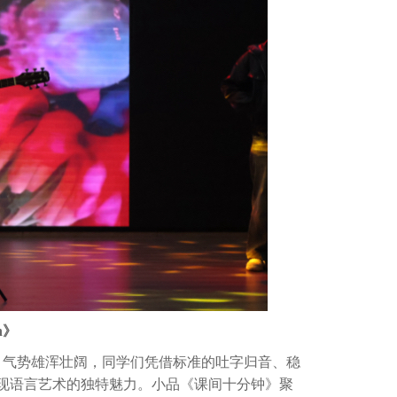
h》
气势雄浑壮阔，同学们凭借标准的吐字归音、稳
现语言艺术的独特魅力。小品《课间十分钟》聚