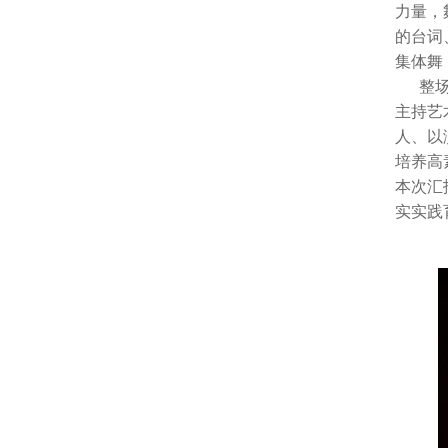
力量，
的台词
集体舞
整场展
主持艺
人、以
培养高
本次汇
实实践