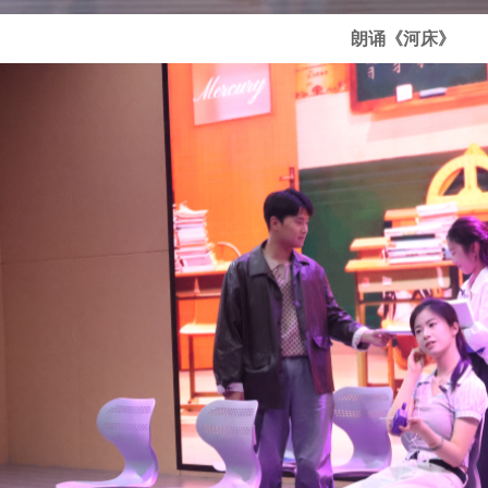
朗诵《河床》