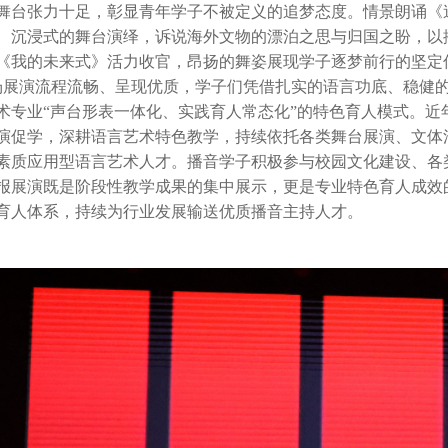
舞台张力十足，彰显青年学子不被定义的追梦态度。情景朗诵《
、沉浸式的舞台演绎，诉说海外文物的漂泊之思与归国之盼，以
《我的未来式》活力收官，昂扬的舞姿展现学子逐梦前行的坚定
演流程流畅、呈现优质，学子们凭借扎实的语言功底、稳健的
术专业“声台形表一体化、实践育人常态化”的特色育人模式。近
演促学，深耕语言艺术特色教学，持续依托各类舞台展演、文体
素质应用型语言艺术人才。播音学子积极参与校园文化建设、各
报展演既是阶段性教学成果的集中展示，更是专业特色育人成效
育人体系，持续为行业发展输送优质播音主持人才。