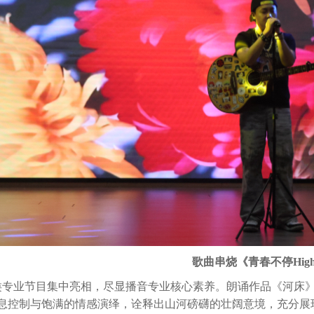
歌曲串烧《青春不停Hig
业节目集中亮相，尽显播音专业核心素养。朗诵作品《河床》
息控制与饱满的情感演绎，诠释出山河磅礴的壮阔意境，充分展