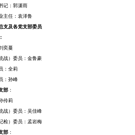
书记：郭潇雨
业主任
：袁泽鲁
总支及各党支部委员
：
刘奕蔓
统战）委员：金鲁豪
员：全莉
员：孙峰
支部
：
孙伶莉
统战）委员：吴佳峰
纪检）委员：孟岩梅
支部
：