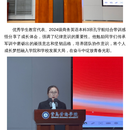
优秀学生教官代表、2024级商务英语本科3班孔宇航结合带训感
悟分享了成长体会，强调了纪律意识的重要性。他勉励同学们传承
军训中磨砺出的顽强意志和坚韧品格，培养团队协作意识，将个人
成长梦想融入学院和学校发展大局，在奋斗中绽放青春光彩。