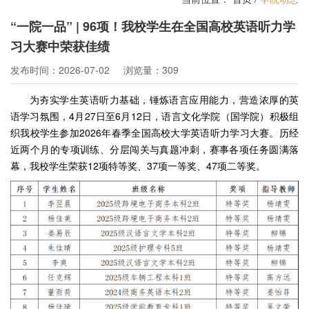
“一院一品” | 96项！我校学生在全国高校英语听力学
习大赛中荣获佳绩
发布时间：2026-07-02
浏览量：309
为夯实学生英语听力基础，锤炼语言应用能力，营造浓厚的英
语学习氛围，4月27日至6月12日，语言文化学院（国学院）积极组
织我校学生参加2026年春季全国高校大学英语听力学习大赛。历经
近两个月的专项训练、分层闯关与真题冲刺，赛事各项任务圆满落
幕，我校学生荣获12项特等奖、37项一等奖、47项二等奖。