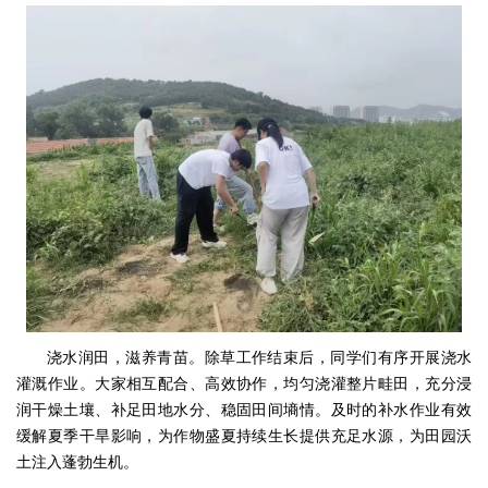
浇水
润田，滋养青苗。除草工作结束后，同学们有序开展浇水
灌溉作业。大家相互配合、高效协作，均匀浇灌整片畦田，充分浸
润干燥土壤、补足田地水分、稳固田间墒情。及时的补水作业有效
缓解夏季干旱影响，为作物盛夏持续生长提供充足水源，为田园沃
土注入蓬勃生机。