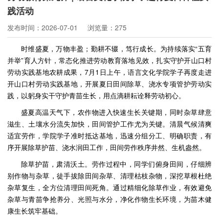
践活动
发布时间：2026-07-01
浏览量：275
时维盛夏，万物丰盈；勤耕不辍，笃行成长。为持续落实“五育
并举”育人方针，常态化推进劳动教育落地见效，扎实守护开山口村
劳动实践基地农耕成果，7月1日上午，语言文化学院学子再度走进
开山口村劳动实践基地，开展夏日田间除草、浇水专项管护劳动实
践，以躬身实干守护青苗生长，用点滴耕耘诠释劳动初心。
盛夏高温天气下，农作物进入快速生长关键期，同时杂草肆意
滋生、土壤水分流失加快，田间管护工作尤为关键。清晨气候清爽
适宜劳作，学院学子准时抵达基地，迅速分组分工、明确职责，有
序开展除草护苗、浇水润田工作，田间劳作秩序井然、生机盎然。
除草护苗，肃清沃土。劳作过程中，同学们俯身田间，仔细辨
别作物与杂草，徒手拔除田间杂草、清理枯枝杂物，深挖草根杜绝
杂草复生，全方位清理田间死角。通过精细化除草作业，有效避免
杂草与青苗争抢养分、光照与水分，净化作物生长环境，为苗木健
康生长筑牢基础。