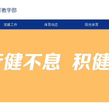
育教学部
党建工作
体育动态
阳光体育