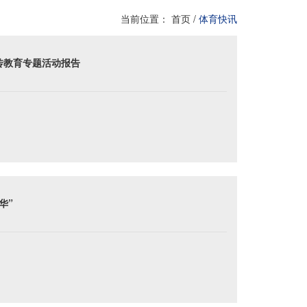
当前位置：
首页
/
体育快讯
传教育专题活动报告
华”