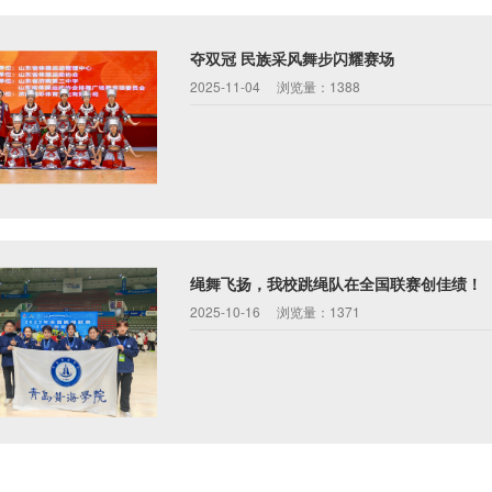
夺双冠 民族采风舞步闪耀赛场
2025-11-04
浏览量：1388
绳舞飞扬，我校跳绳队在全国联赛创佳绩！
2025-10-16
浏览量：1371