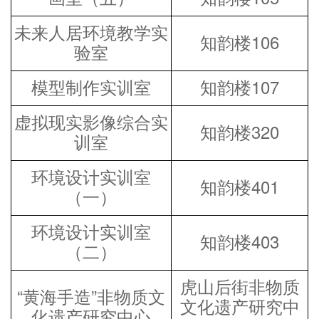
未来人居环境教学实
知韵楼
106
验室
模型制作实训室
知韵楼
107
虚拟现实影像综合实
知韵楼
320
训室
环境设计实训室
知韵楼
401
（一）
环境设计实训室
知韵楼
403
（二）
虎山后街非物质
“黄海手造”非物质文
文化遗产研究中
化遗产研究中心