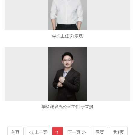
学工主任 刘宗璞
学科建设办公室主任 于立翀
首页
<< 上一页
1
下一页 >>
尾页
共1页