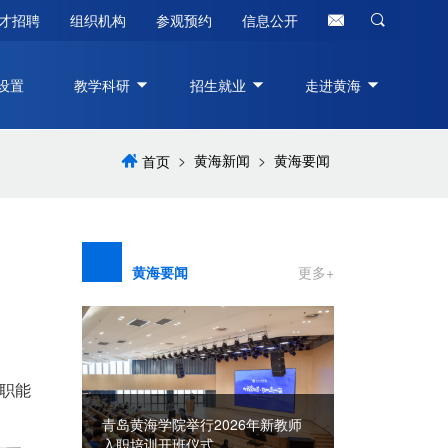
才招聘
组织机构
参观预约
信息公开
设置
教学科研
招生就业
走进黄海
>
黄海新闻
>
黄海要闻
首页
黄海要闻
更多+
关职能
八一建军节||黄海学院慰问进军
全程在线！青
营，共叙鱼水情
年新教师
的“黄海力量”