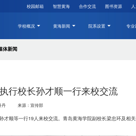
校园邮箱
智慧黄海
合作交流
图书资源
人
学校概况
黄海新闻
院系设置
专业
媒体新闻
执行校长孙才顺一行来校交流
丹丹
来源：宣传部
长孙才顺等一行19人来校交流。青岛黄海学院副校长梁忠环及相
全程在线！青岛国际啤酒节里
青岛黄海学院举行2026
的“黄海力量”
入职培训开班仪式