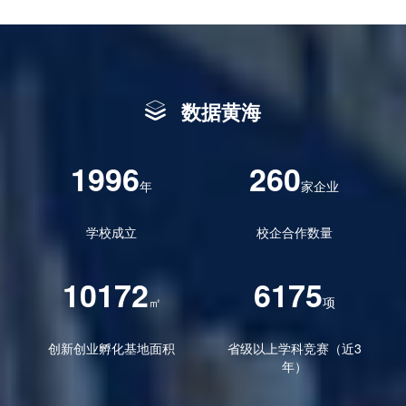
数据黄海
1996
260
年
家企业
学校成立
校企合作数量
10172
6175
㎡
项
创新创业孵化基地面积
省级以上学科竞赛（近3
年）