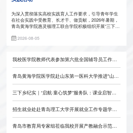
为深入贯彻落实高校实践育人工作要求，引导青年学生
在社会实践中受教育、长才干、做贡献，2026年暑期，
青岛黄海学院惠灵顿理工联合学院积极组织开展“三下
乡”社会实践活动。学院青年学子深入基层一线，围绕红
2026-08-05
色文化传承、非物质文化遗产保护、中华优秀传统文化
传播等主题开展系列实践活动，以青春脚步走进乡土课
堂，以实际行动助力文化传承与发展。
我校医学院教师代表参加第六批全国辅导员工作室
联建共建成员单位授牌仪式及相关交流活动
青岛黄海学院医学院赴山东第一医科大学推进"山海
班"联合培养项目
三下乡纪实｜“启航·童心筑梦”服务队：课业启智夯
基础，科创美育润童心
招生就业处赴青岛理工大学开展就业工作专题学习
交流活动
青岛市教育局专家组莅临我校开展产教融合示范专
业建设结项验收