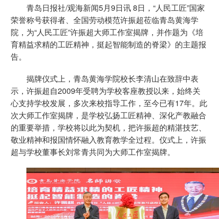
青岛日报社/观海新闻5月9日讯 8日，“人民工匠”国家
荣誉称号获得者、全国劳动模范许振超莅临青岛黄海学
院，为“人民工匠”许振超大师工作室揭牌，并作题为《培
育精益求精的工匠精神，挺起智能制造的脊梁》的主题报
告。
揭牌仪式上，青岛黄海学院校长李清山在致辞中表
示，许振超自2009年受聘为学校客座教授以来，始终关
心支持学校发展，多次来校指导工作，至今已有17年。此
次大师工作室揭牌，是学校弘扬工匠精神、深化产教融合
的重要举措，学校将以此为契机，把许振超的精湛技艺、
敬业精神和报国情怀融入教育教学全过程。仪式上，许振
超与学校董事长刘常青共同为大师工作室揭牌。