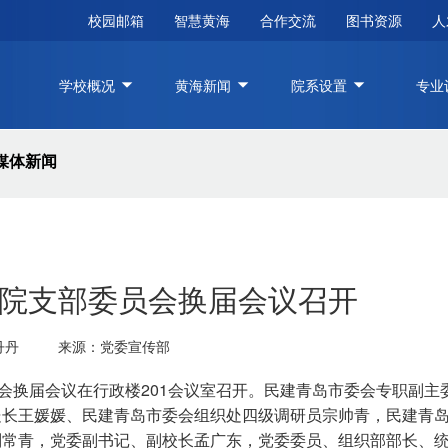
校园邮箱
智慧黄海
合作交流
图书资源
人
学校概况
黄海新闻
院系设置
专业
媒体新闻
院支部委员会换届会议召开
丹丹
来源：党委宣传部
员会换届会议在行政楼201会议室召开。民建青岛市委会专职副主
八一建军节||黄海学院慰问进军
处长王媛媛、民建青岛市委会组织处四级调研员宗帅青，民建青
全程在线！青岛国际啤
营，共叙鱼水情
的“黄海力量”
刘常青，党委副书记、副校长孟广东，党委委员、组织部部长、