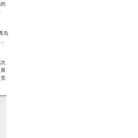
满的
发
青岛
员，
此次
发展
多党