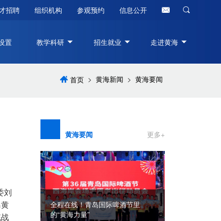
才招聘
组织机构
参观预约
信息公开
设置
教学科研
招生就业
走进黄海
>
黄海新闻
>
黄海要闻
首页
黄海要闻
更多+
委刘
八一建军节||
岛黄
酒节里
营，共叙鱼水
青岛黄海学院举行2026年新教师
统战
入职培训开班仪式