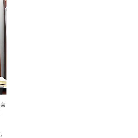
建言
工
领。