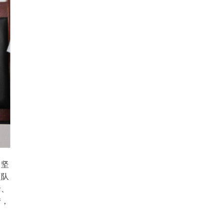
中坚
硬队
命、
措，