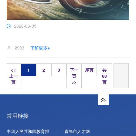
2026-06-05
2903
了解更多+
页
<<
1
2
3
下一
尾页
共
上一
页
68
页
>>
页
常用链接
中华人民共和国教育部
青岛市人才网