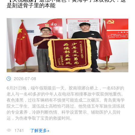
是刻进骨子里的本能
2026-07-08
6月21日晚，端午假期最后一天。胶南琅琊台桥上，一名63岁的
老人与一名40多岁的中年人在电动车相撞事故中双双倒地重伤。
夜色漆黑，过往车辆稍有不慎便可能造成二次碾压。青岛黄海学
院大二学生、退伍战士高晗恰巧路过。他凭借五年军旅生涯练就
的专业素养，冷静判断伤情、科学设置警示、辅助医护人员转
运，为伤者争取了宝贵的救援时间。
1741
了解更多+