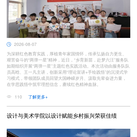
2026-08-07
为深耕红色教育实践，厚植青年家国情怀，传承弘扬自力更生、
艰苦奋斗的“两弹一星”精神，近日，“乡育新苗，赴梦六汪”服务队
如期组织开展“两弹一星”主题红色实践活动。本次活动由服务队队
员高晗、王一凡主讲，创新采用“理论宣讲+手绘践悟”的沉浸式学
习模式，带领团队成员回望大国峥嵘岁月、汲取先辈奋进力量，
在学思践悟中筑牢理想信念，赓续红色精神血脉。
110
了解更多+
设计与美术学院以设计赋能乡村振兴荣获佳绩