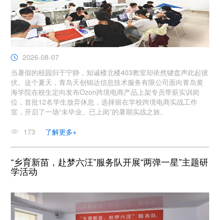
2026-08-07
当暑假的校园归于宁静，知诚楼北楼403教室却依然键盘声此起彼
伏。这个夏天，青岛天创锦达信息技术服务有限公司面向青岛黄
海学院在校生定向发布Ozon跨境电商产品上架专员带薪实训岗
位，首批12名学生放弃休息，选择留在学校跨境电商实战工作
室，开启了一场“未毕业、已上岗”的暑期实战之旅。
173
了解更多+
“乡育新苗，赴梦六汪”服务队开展“两弹一星”主题研
学活动