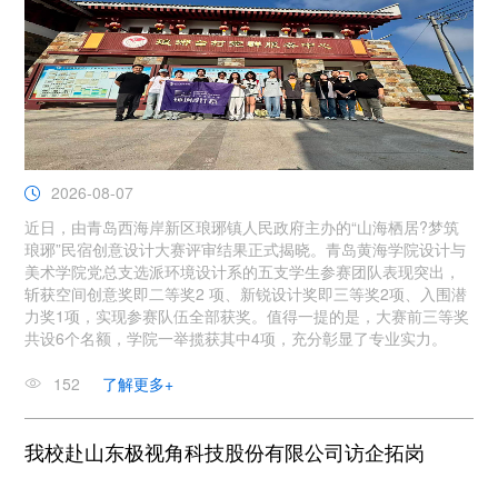
2026-08-07
近日，由青岛西海岸新区琅琊镇人民政府主办的“山海栖居?梦筑
琅琊”民宿创意设计大赛评审结果正式揭晓。青岛黄海学院设计与
美术学院党总支选派环境设计系的五支学生参赛团队表现突出，
斩获空间创意奖即二等奖2 项、新锐设计奖即三等奖2项、入围潜
力奖1项，实现参赛队伍全部获奖。值得一提的是，大赛前三等奖
共设6个名额，学院一举揽获其中4项，充分彰显了专业实力。
152
了解更多+
我校赴山东极视角科技股份有限公司访企拓岗