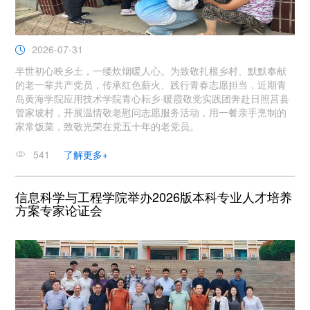
2026-07-31
半世初心映乡土，一缕炊烟暖人心。为致敬扎根乡村、默默奉献
的老一辈共产党员，传承红色薪火、践行青春志愿担当，近期青
岛黄海学院应用技术学院青心耘乡·暖霞敬党实践团奔赴日照莒县
管家坡村，开展温情敬老慰问志愿服务活动，用一餐亲手烹制的
家常饭菜，致敬光荣在党五十年的老党员。
541
了解更多+
信息科学与工程学院举办2026版本科专业人才培养
方案专家论证会