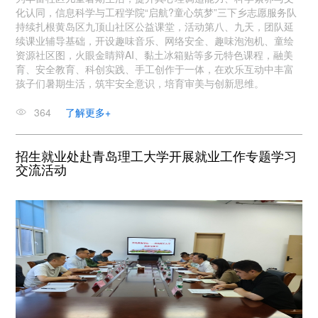
化认同，信息科学与工程学院“启航?童心筑梦”三下乡志愿服务队
持续扎根黄岛区九顶山社区公益课堂，活动第八、九天，团队延
续课业辅导基础，开设趣味音乐、网络安全、趣味泡泡机、童绘
资源社区图，火眼金睛辩AI、黏土冰箱贴等多元特色课程，融美
育、安全教育、科创实践、手工创作于一体，在欢乐互动中丰富
孩子们暑期生活，筑牢安全意识，培育审美与创新思维。
364
了解更多+
招生就业处赴青岛理工大学开展就业工作专题学习
交流活动