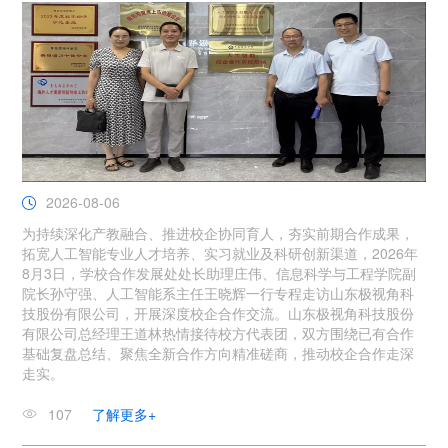
2026-08-06
为持续深化产教融合、推进校企协同育人，夯实前期合作成果，
拓宽人工智能专业人才培养、实习就业及科研创新渠道，2026年
8月3日，学校合作发展处处长助理庄伟、信息科学与工程学院副
院长孙守强、人工智能系主任王晓辉一行专程走访山东极视角科
技股份有限公司，开展深度校企合作交流。山东极视角科技股份
有限公司总经理王道林热情接待校方代表团，双方围绕已有合作
基础复盘总结、聚焦全新合作方向精准磋商，推动校企合作走深
走实。
107
了解更多+