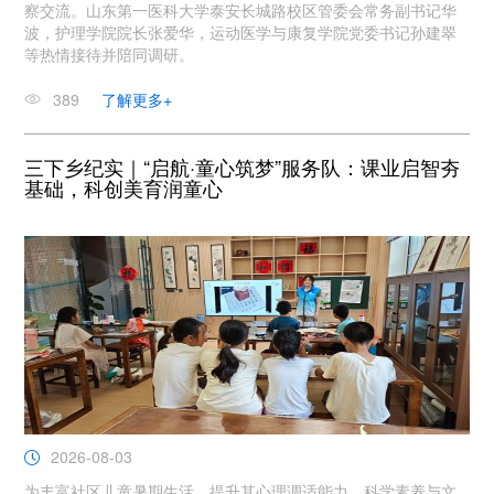
察交流。山东第一医科大学泰安长城路校区管委会常务副书记华
波，护理学院院长张爱华，运动医学与康复学院党委书记孙建翠
等热情接待并陪同调研。
389
了解更多+
三下乡纪实｜“启航·童心筑梦”服务队：课业启智夯
基础，科创美育润童心
2026-08-03
为丰富社区儿童暑期生活，提升其心理调适能力、科学素养与文