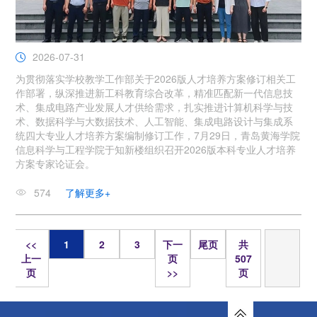
2026-07-31
为贯彻落实学校教学工作部关于2026版人才培养方案修订相关工
作部署，纵深推进新工科教育综合改革，精准匹配新一代信息技
术、集成电路产业发展人才供给需求，扎实推进计算机科学与技
术、数据科学与大数据技术、人工智能、集成电路设计与集成系
统四大专业人才培养方案编制修订工作，7月29日，青岛黄海学院
信息科学与工程学院于知新楼组织召开2026版本科专业人才培养
方案专家论证会。
574
了解更多+
页
<<
1
2
3
下一
尾页
共
上一
页
507
页
>>
页