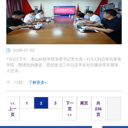
2026-07-03
7月2日下午，泰山科技学院党委书记李文喜一行3人到访青岛黄海
学院，围绕党的建设、思想政治工作以及学生社区建设等开展深
入交流。
1162
了解更多+
页
<<
1
2
3
下一
尾页
共
上一
页
236
页
>>
页