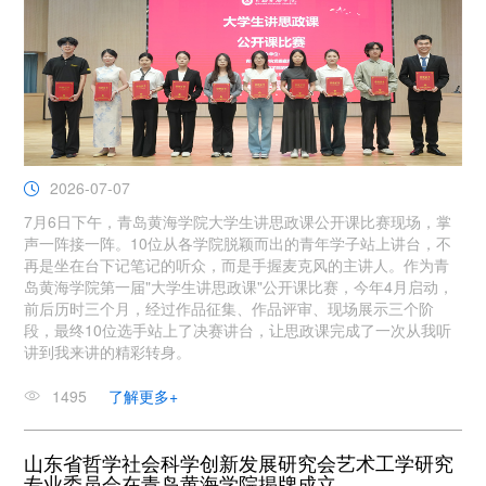
2026-07-07
7月6日下午，青岛黄海学院大学生讲思政课公开课比赛现场，掌
声一阵接一阵。10位从各学院脱颖而出的青年学子站上讲台，不
再是坐在台下记笔记的听众，而是手握麦克风的主讲人。作为青
岛黄海学院第一届"大学生讲思政课"公开课比赛，今年4月启动，
前后历时三个月，经过作品征集、作品评审、现场展示三个阶
段，最终10位选手站上了决赛讲台，让思政课完成了一次从我听
讲到我来讲的精彩转身。
1495
了解更多+
山东省哲学社会科学创新发展研究会艺术工学研究
专业委员会在青岛黄海学院揭牌成立