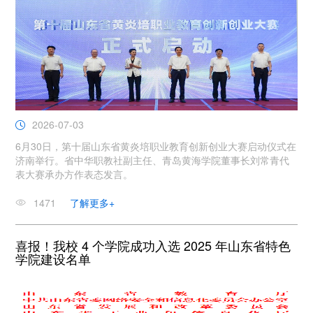
2026-07-03
6月30日，第十届山东省黄炎培职业教育创新创业大赛启动仪式在
济南举行。省中华职教社副主任、青岛黄海学院董事长刘常青代
表大赛承办方作表态发言。
1471
了解更多+
喜报！我校 4 个学院成功入选 2025 年山东省特色
学院建设名单