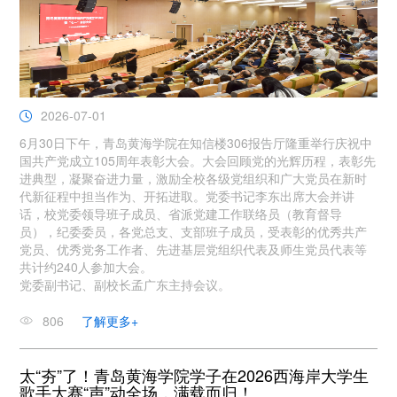
2026-07-01
6月30日下午，青岛黄海学院在知信楼306报告厅隆重举行庆祝中
国共产党成立105周年表彰大会。大会回顾党的光辉历程，表彰先
进典型，凝聚奋进力量，激励全校各级党组织和广大党员在新时
代新征程中担当作为、开拓进取。党委书记李东出席大会并讲
话，校党委领导班子成员、省派党建工作联络员（教育督导
员），纪委委员，各党总支、支部班子成员，受表彰的优秀共产
党员、优秀党务工作者、先进基层党组织代表及师生党员代表等
共计约240人参加大会。
党委副书记、副校长孟广东主持会议。
806
了解更多+
太“夯”了！青岛黄海学院学子在2026西海岸大学生
歌手大赛“声”动全场，满载而归！