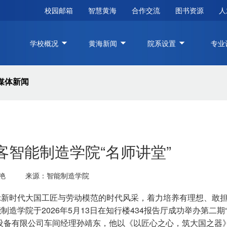
校园邮箱
智慧黄海
合作交流
图书资源
人
学校概况
黄海新闻
院系设置
专业
媒体新闻
客智能制造学院“名师讲堂”
艳
来源：智能制造学院
示新时代大国工匠与劳动模范的时代风采，着力培养有理想、敢
造学院于2026年5月13日在知行楼434报告厅成功举办第二期
全程在线！青岛国际啤酒节里
青岛黄海学院举行2026
的“黄海力量”
设备有限公司车间经理孙靖东，他以《以匠心之心，筑大国之器
入职培训开班仪式