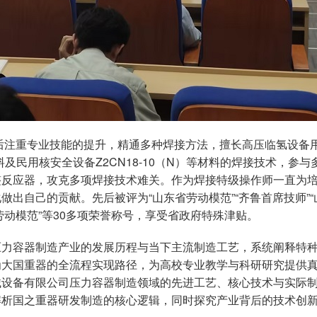
业后注重专业技能的提升，精通多种焊接方法，擅长高压临氢设备
等高强特种材料及民用核安全设备Z2CN18-10（N）等材料的焊接技术，参与
整反应器，攻克多项焊接技术难关。作为焊接特级操作师一直为
出自己的贡献。先后被评为“山东省劳动模范”“齐鲁首席技师”“
区劳动模范”等30多项荣誉称号，享受省政府特殊津贴。
压力容器制造产业的发展历程与当下主流制造工艺，系统阐释特
为大国重器的全流程实现路径，为高校专业教学与科研研究提供
械设备有限公司压力容器制造领域的先进工艺、核心技术与实际
解析国之重器研发制造的核心逻辑，同时探究产业背后的技术创