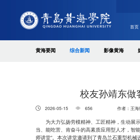
首页
黄海要闻
综合新闻
影像黄海
校友孙靖东做
2026-05-15
656
作者：王海
为大力弘扬劳模精神、工匠精神，生动展
八一建军节||黄海学院慰问进军
当、能吃苦、肯奋斗的高素质应用型人才，智能制
营，共叙鱼水情
师讲堂”。本次讲堂邀请到了青岛兰石重型机械