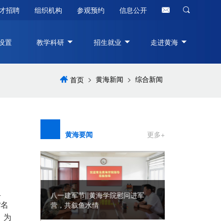
才招聘
组织机构
参观预约
信息公开
设置
教学科研
招生就业
走进黄海
>
黄海新闻
>
综合新闻
首页
黄海要闻
更多+
担
八一建军节||黄海学院慰问进军
“名
全程在线！青
营，共叙鱼水情
年新教师
的“黄海力量”
》为