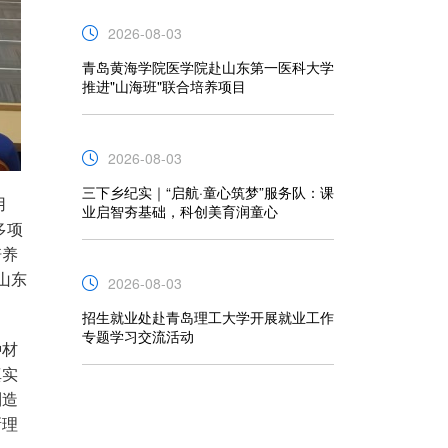
2026-08-03
青岛黄海学院医学院赴山东第一医科大学
推进"山海班"联合培养项目
2026-08-03
三下乡纪实｜“启航·童心筑梦”服务队：课
用
业启智夯基础，科创美育润童心
多项
培养
山东
2026-08-03
招生就业处赴青岛理工大学开展就业工作
专题学习交流活动
种材
真实
制造
新理