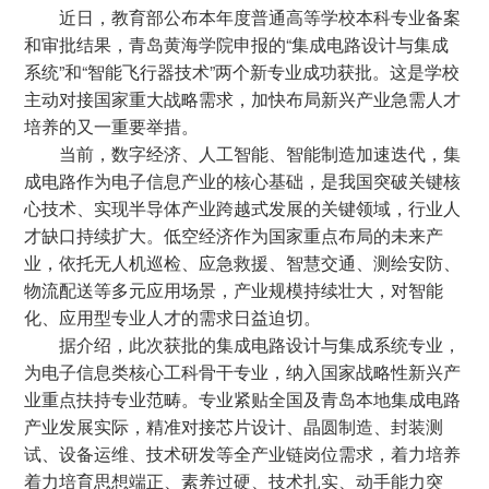
近日，教育部公布本年度普通高等学校本科专业备案
和审批结果，青岛黄海学院申报的“集成电路设计与集成
系统”和“智能飞行器技术”两个新专业成功获批。这是学校
主动对接国家重大战略需求，加快布局新兴产业急需人才
培养的又一重要举措。
当前，数字经济、人工智能、智能制造加速迭代，集
成电路作为电子信息产业的核心基础，是我国突破关键核
心技术、实现半导体产业跨越式发展的关键领域，行业人
才缺口持续扩大。低空经济作为国家重点布局的未来产
业，依托无人机巡检、应急救援、智慧交通、测绘安防、
物流配送等多元应用场景，产业规模持续壮大，对智能
化、应用型专业人才的需求日益迫切。
据介绍，此次获批的集成电路设计与集成系统专业，
为电子信息类核心工科骨干专业，纳入国家战略性新兴产
业重点扶持专业范畴。专业紧贴全国及青岛本地集成电路
产业发展实际，精准对接芯片设计、晶圆制造、封装测
试、设备运维、技术研发等全产业链岗位需求，着力培养
着力培育思想端正、素养过硬、技术扎实、动手能力突