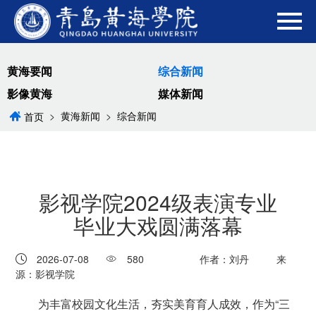
黄海要闻
综合新闻
影像黄海
媒体新闻
>
黄海新闻
>
综合新闻
首页
影视学院2024级表演专业
毕业大戏圆满落幕
2026-07-08
580
作者：刘丹
来
源：影视学院
为丰富校园文化生活，夯实美育育人成效，作为“三