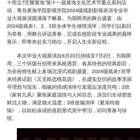
十而立?艺耀黄海”第十一届黄海文化艺术节重点系列活
动，青岛黄海学院影视学院2024级戏剧影视表演专业毕
业大戏展演圆满落下帷幕。为期两周的舞台盛宴，由
2024级戏表1、2、3班全体学生倾情演绎，同学们以剧目
为答卷，用舞台诉说青春，完成在校阶段专业成果的最终
展示，即将奔赴实习岗位，开启人生全新征程。
本次毕业大戏展演自6月23日持续至7月2日，为期两
周，三个班级分别带来风格迥异、各具特色的经典剧目，
为全校师生献上多场沉浸式戏剧盛宴。2024级戏表1班带
来经典话剧《又见暗恋桃花源》，在虚实交织的故事里探
寻理想与现实，细腻的情感演绎引发观众深度共鸣；2班
《家有九凤》聚焦家庭温情与人间百态，演员们生动塑造
鲜活人物，满是烟火温度；3班改编演绎《夏洛特烦
恼》，以轻松诙谐的喜剧形式笑中带泪，叩问青春与珍
惜。