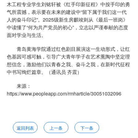
木工程专业学生刘铭轩被《红手印新征程》中按手印的勇
气所震撼，表示要在未来的建设中“留下属于我们这一代
人的奋斗印记”。2025级新生房麒竣则从《最后一班岗》
中读懂了“何为共产党员的初心”，立志以严谨奉献的态度
面对学业与生活。
青岛黄海学院通过红色剧目展演这一生动形式，让红
色基因可感可触，引导广大青年学子在艺术熏陶中坚定理
想信念，激励他们以青春之我、奋斗之我，在新时代征程
中书写绚烂篇章。（通讯员 齐震）
来源：
https://www.peopleapp.com/rmharticle/30051032096
返回列表
上一条
下一条