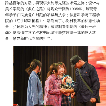
跨越百年的对话，再现李大钊等先驱的求索之路；设计与
美术学院的《救亡之路》将观众带回到1935年，展现青
年学子在民族危亡时刻的呐喊与抗争；信息科学与工程学
院的《红手印新征程》生动刻画了小岗村改革的标志性场
景，弘扬敢为人先的精神；智能制造学院的《最后一班
岗》则深情讲述了驻村书记坚守脱贫攻坚一线的感人故
事，彰显新时代党员的担当。