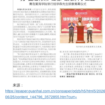
来源：
https://epaper.guanhai.com.cn/conpaper/qdzb/h5/html5/2026
06/25/content_144796_3572855.htm?curr=