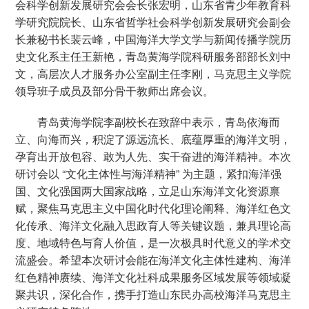
会科学创新发展研究会会长张宏明，山东省青少年教育科
学研究院院长、山东省哲学社会科学创新发展研究会副会
长兼秘书长裴云峰，中国海洋大学文学与新闻传播学院历
史文化系主任王新艳，青岛黄海学院科研服务部部长刘中
文，高层次人才服务办公室副主任李刚，马克思主义学院
领导班子成员及部分骨干教师出席会议。
青岛黄海学院李副校长在致辞中表示，青岛依海而
立、向海而兴，积淀了源远流长、底蕴厚重的海洋文明，
孕育出开放包容、敢为人先、实干奋进的海洋精神。本次
研讨会以 “文化主体性与海洋精神” 为主题，紧扣海洋强
国、文化强国两大国家战略，立足山东海洋文化资源禀
赋，聚焦马克思主义中国化时代化理论阐释、海洋红色文
化传承、海洋文化融入思政育人等关键议题，兼具理论高
度、地域特色与育人价值，是一次极具时代意义的学术交
流盛会。希望本次研讨会能在海洋文化主体性建构、海洋
红色精神赓续、海洋文化社科成果服务区域发展等领域凝
聚共识，深化合作，携手打造山东民办高校海洋马克思主