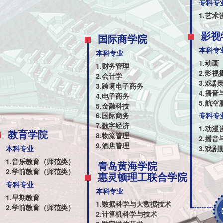
专科专
1.艺术
影视
国际商学院
本科专
本科专业
1.动画
1.财务管理
2.影视
2.会计学
3.戏
3.跨境电子商务
4.播音
4.电子商务
5.航
5.金融科技
6.国际商务
专科专
7.数字经济
1.动漫
教育学院
8.物流管理
2.播音
9.酒店管理
本科专业
3.戏剧
1.音乐教育（师范类）
青岛黄海学院
2.学前教育（师范类）
惠灵顿理工联合学院
专科专业
本科专业
1.早期教育
1.数据科学与大数据技术
2.学前教育（师范类）
2.计算机科学与技术