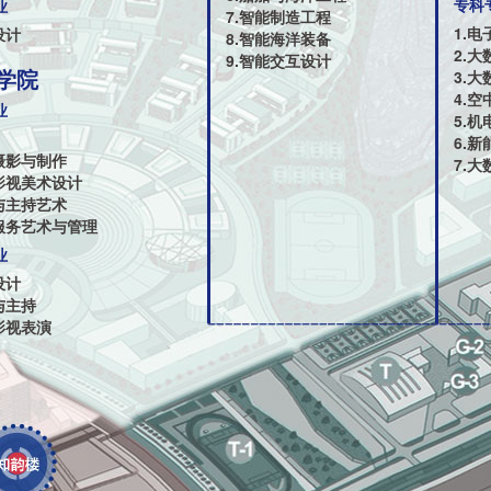
专科
业
7.智能制造工程
1.电
设计
8.智能海洋装备
2.
9.智能交互设计
学院
3.
4.空
业
5.
6.
摄影与制作
7.
剧影视美术设计
与主持艺术
空服务艺术与管理
业
设计
与主持
影视表演