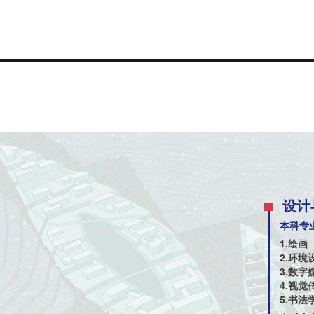
设计
本科专
1.绘画
2.环境
3.数字
4.视觉
5.书法